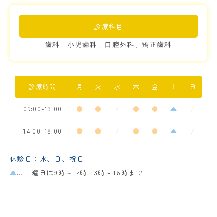
診療科目
歯科、小児歯科、口腔外科、矯正歯科
診療時間
月
火
水
木
金
土
日
09:00-13:00
●
●
/
●
●
▲
/
14:00-18:00
●
●
/
●
●
▲
/
休診日：水、日、祝日
▲
…土曜日は9時～12時 13時～16時まで