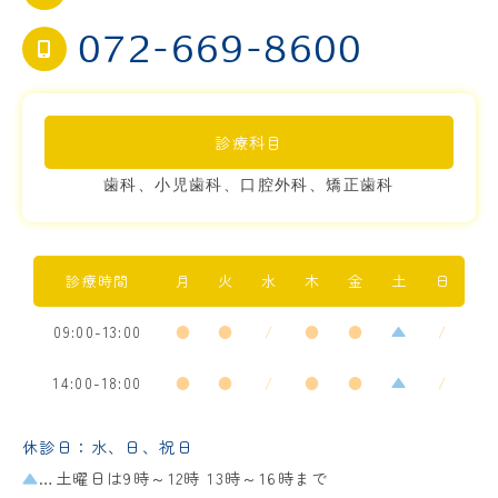
072-669-8600
診療科目
歯科、小児歯科、口腔外科、矯正歯科
診療時間
月
火
水
木
金
土
日
09:00-13:00
●
●
/
●
●
▲
/
14:00-18:00
●
●
/
●
●
▲
/
休診日：水、日、祝日
▲
…土曜日は9時～12時 13時～16時まで