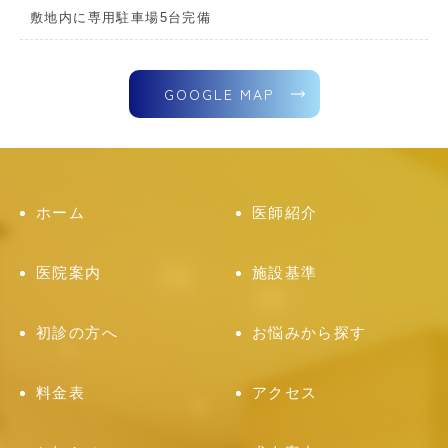
敷地内に専用駐車場5台完備
GOOGLE MAP
ホーム
医師紹介
医院案内
施設基準
初診の方へ
お悩みから探す
料金表
アクセス