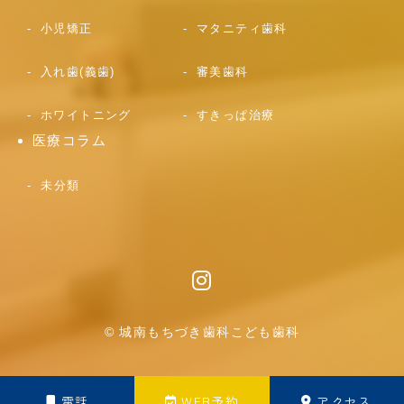
小児矯正
マタニティ歯科
入れ歯(義歯)
審美歯科
ホワイトニング
すきっぱ治療
医療コラム
未分類
© 城南もちづき歯科こども歯科
電話
WEB予約
アクセス